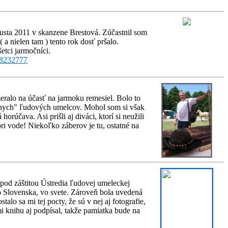
gusta 2011 v skanzene Brestová. Zúčastnil som
a nielen tam ) tento rok dosť pršalo.
etci jarmočníci.
68232777
eralo na účasť na jarmoku remesiel. Bolo to
stnych" ľudových umelcov. Mohol som si však
rúčava. Asi prišli aj diváci, ktorí si neužili
pri vode! Niekoľko záberov je tu, ostatné na
pod záštitou Ústredia ľudovej umeleckej
o Slovenska, vo svete. Zároveň bola uvedená
lo sa mi tej pocty, že sú v nej aj fotografie,
 knihu aj podpísal, takže pamiatka bude na