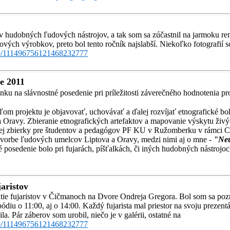
v hudobných ľudových nástrojov, a tak som sa zúčastnil na jarmoku rem
vých výrobkov, preto bol tento ročník najslabší. Niekoľko fotografií so
ive/111496756121468232777
e 2011
ku na slávnostné posedenie pri príležitosti záverečného hodnotenia pro
eľom projektu je objavovať, uchovávať a ďalej rozvíjať etnografické b
Oravy. Zbieranie etnografických artefaktov a mapovanie výskytu živýc
nej zbierky pre študentov a pedagógov PF KU v Ružomberku v rámci Ce
 tvorbe ľudových umelcov Liptova a Oravy, medzi nimi aj o mne -
"Neu
é posedenie bolo pri fujarách, píšťalkách, či iných hudobných nástrojo
jaristov
utie fujaristov v Čičmanoch na Dvore Ondreja Gregora. Bol som sa pozr
ódiu o 11:00, aj o 14:00. Každý fujarista mal priestor na svoju prezent
. Pár záberov som urobil, niečo je v galérii, ostatné na
ive/111496756121468232777