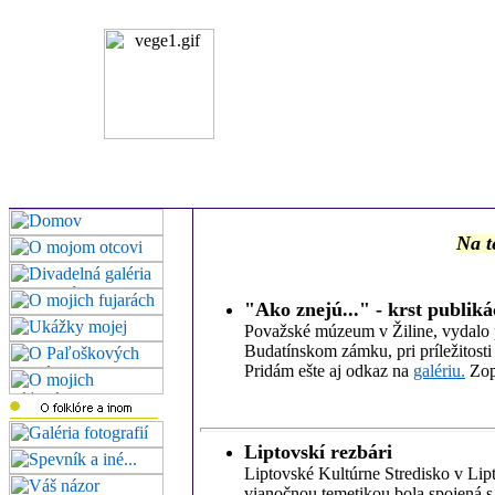
Na t
"Ako znejú..." - krst publiká
Považské múzeum v Žiline, vydalo pu
Budatínskom zámku, pri príležitosti
Pridám ešte aj odkaz na
galériu.
Zopá
Liptovskí rezbári
Liptovské Kultúrne Stredisko v Lipt
vianočnou temetikou bola spojená s