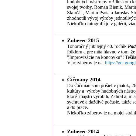
hudobných nástrojov v žilinskom kr
svojej tvorby. Roman Bienik, Martin
Skurčák, Martin Psota a Jaroslav St
zhodnotili vývoj výroby jednotliv
Niekoľko fotografií je v galérii, vi
Zuberec 2015
Tohoročný jubilejný 40. ročník
Pod
folklóru a pre mňa hlavne v tom, že
"Improvizácie na koncovku"! Tešila 
Viac záberov je na
https://get.go
Čičmany 2014
Do Čičmian som prišiel v piatok, 26
kultúry a výroby hudobných nástroj
ktoré majstri vyrobili. Zahral aj ml
sychravé a daždivé počasie, takže s
a do práce.
Niekoľko záberov je na mojej strá
Zuberec 2014