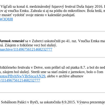
Vígľaši sa
konal 4. medzinárodný fujarový festival Duša fujary 2016. 
jov aj vnučku Emku. Zahrala si aj na pódiu do mikrofónov. Bola hrdá, 
e musieť vydobiť svoje miesto v kalendári podujatí.
N7W3Q8J8
Jarmok remesiel
sa v Zuberci uskutočnili po 41. raz. Vnučka Emka mal
á. Záujem o folklórne veci bol slušný.
bumarchive/111496756121468232777
 folklórneho festivalu v Detve, som prišiel už od piatka 8.7. a bol do 
o, záujem bol slušný. Stretli sme sa starí známi z jarmokov, bolo o čom
l/photos/PBvhNwVBrSncaAN29
, alebo v archíve albumov
ive/111496756121468232777
v Sobášnom Paláci v Bytči, sa uskutočnila 8.9.2015. Výstava prezentu