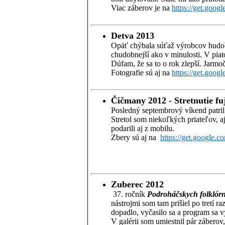
Viac záberov je na
https://get.goo
Detva 2013
Opäť chýbala súťaž výrobcov hudobn
chudobnejší ako v minulosti. V piat
Dúfam, že sa to o rok zlepší. Jarmo
Fotografie sú aj na
https://get.goo
Čičmany 2012 - Stretnutie fu
Posledný septembrový víkend patril
Stretol som niekoľkých priateľov, a
podarili aj z mobilu.
Zbery sú aj na
https://get.google
Zuberec 2012
37. ročník
Podroháčskych folklórn
nástrojmi som tam prišiel po tretí 
dopadlo, vyčasilo sa a program sa v
V galérii som umiestnil pár záberov