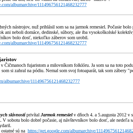
gle.com/albumarchive/111496756121468232777
ých nástrojov, nuž prihlásil som sa na jarmok remesiel. Počasie bolo
ok ani neboli domáce, dedinské, súbory, ale iba vysokoškolské kolektí
čníkov bolo dosť, niekoľko záberov som urobil.
gle.com/albumarchive/111496756121468232777
jaristov
 v Čičmanoch fujaristom a milovníkom folklóru. Ja som sa na toto podu
j som si zahral na pódiu. Nemal som svoj fotoaparát, tak som zábery "
.com/albumarchive/111496756121468232777
ych slávností
privítal
Jarmok remesiel
v dňoch 4. a 5.augusta 2012 v
raz. V sobotu bolo dobré počasie, aj návštevníkov bolo dosť, ale nedeľ
ydaril.
, ostatné sú na
https://get.google.com/albumarchive/11149675612146