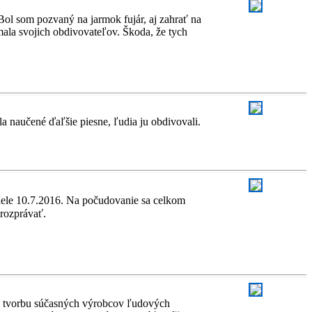
Bol som pozvaný na jarmok fujár, aj zahrať na
mala svojich obdivovateľov. Škoda, že tych
a naučené ďaľšie piesne, ľudia ju obdivovali.
nedele 10.7.2016. Na počudovanie sa celkom
 rozprávať.
je tvorbu súčasných výrobcov ľudových