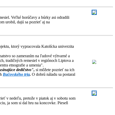
esiel. Veľké horúčavy a búrky asi odradili
m urobil, dajú sa pozrieť aj na
jektu, ktorý vypracovala Katolícka univerzita
ohatstvo so zameraním na ľudové výtvarné a
h, tradičných remesiel v regiónoch Liptova a
ntra etnografie a umenia".
sínajúce dedičstvo",
si môžete pozrieť na ich
ch
Bačovského tria
.
O dobrú náladu sa postaral
ieť v nedeľu, pretože v piatok aj v sobotu som
áciu, ja som si dal hru na koncovke. Pieseň