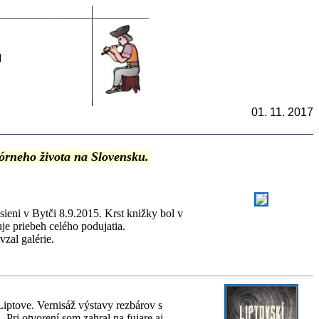
01. 11. 2017
órneho života na Slovensku.
ieni v Bytči 8.9.2015. Krst knižky bol v
e priebeh celého podujatia.
vzal galérie.
Liptove. Vernisáž výstavy rezbárov s
ri otvorení som zahral na fujare aj