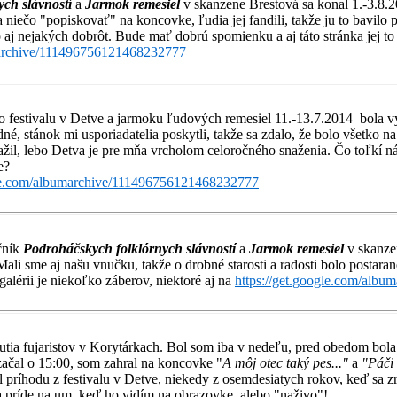
ych slávností
a
Jarmok remesiel
v skanzene Brestová sa konal 1.-3.8.
niečo "popiskovať" na koncovke, ľudia jej fandili, takže ju to bavilo p
lo aj nejakých dobrôt. Bude mať dobrú spomienku a aj táto stránka jej t
umarchive/111496756121468232777
 festivalu v Detve a jarmoku ľudových remesiel 11.-13.7.2014 bola výb
dné, stánok mi usporiadatelia poskytli, takže sa zdalo, že bolo všetko 
ažil, lebo Detva je pre mňa vrcholom celoročného snaženia. Čo toľkí náv
e?
gle.com/albumarchive/111496756121468232777
očník
Podroháčskych folklórnych slávností
a
Jarmok remesiel
v skanze
ali sme aj našu vnučku, takže o drobné starosti a radosti bolo postaran
 galérii je niekoľko záberov, niektoré aj na
https://get.google.com/alb
tnutia fujaristov v Korytárkach. Bol som iba v nedeľu, pred obedom bo
ačal o 15:00, som zahral na koncovke "
A môj otec taký pes..."
a
"Páči 
ríhodu z festivalu v Detve, niekedy z osemdesiatych rokov, keď sa zr
da príde na um, keď ho vidím na obrazovke, alebo "naživo"!