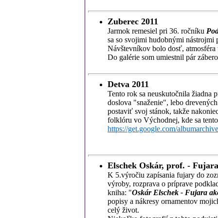
Zuberec 2011
Jarmok remesiel pri 36. ročníku
Pod
sa so svojimi hudobnými nástrojmi p
Návštevníkov bolo dosť, atmosféra v
Do galérie som umiestnil pár záber
Detva 2011
Tento rok sa neuskutočnila žiadna 
doslova "snaženie", lebo drevených
postaviť svoj stánok, takže nakoniec
folklóru vo Východnej, kde sa tento 
https://get.google.com/albumarch
Elschek
Oskár, prof. - Fujara
K 5.výročiu zapísania fujary do z
výroby, rozprava o príprave podkla
kniha: "
Oskár Elschek - Fujara ak
popisy a nákresy ornamentov mojich
celý život.