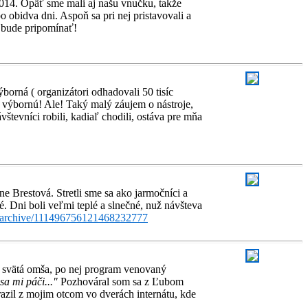
2014. Opäť sme mali aj našu vnučku, takže
o obidva dni. Aspoň sa pri nej pristavovali a
o bude pripomínať!
orná ( organizátori odhadovali 50 tisíc
na výbornú! Ale! Taký malý záujem o nástroje,
števníci robili, kadiaľ chodili, ostáva pre mňa
ne Brestová. Stretli sme sa ako jarmočníci a
é. Dni boli veľmi teplé a slnečné, nuž návšteva
umarchive/111496756121468232777
la svätá omša, po nej program venovaný
sa mi páči..."
Pozhováral som sa z Ľubom
azil z mojim otcom vo dverách internátu, kde