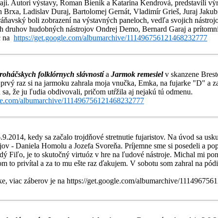
aji. Autori výstavy, Roman Bienik a Katarína Kendrová, predstavili vý
 Brxa, Ladislav Duraj, Bartolomej Gernát, Vladimír Grieš, Juraj Jakubík
ráňavský boli zobrazení na výstavných paneloch, vedľa svojich nástroj
ých druhov hudobných nástrojov Ondrej Demo, Bernard Garaj a prítomn
ac na
https://get.google.com/albumarchive/111496756121468232777
roháčskych folklórnych slávností
a
Jarmok remesiel
v skanzene Bresto
 prvý raz si na jarmoku zahrala moja vnučka, Emka, na fujarke "D" a za
sa, že ju ľudia obdivovali, pričom utŕžila aj nejakú tú odmenu.
ogle.com/albumarchive/111496756121468232777
.9.2014, kedy sa začalo trojdňové stretnutie fujaristov. Na úvod sa usk
ov - Daniela Homolu a Jozefa Svoreňa. Príjemne sme si posedeli a pop
adý Fiľo, je to skutočný virtuóz v hre na ľudové nástroje. Michal mi po
om to privítal a za to mu ešte raz ďakujem. V sobotu som zahral na pó
nke, viac záberov je na https://get.google.com/albumarchive/1114967