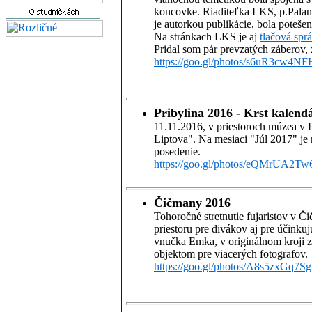
koncovke. Riaditeľka LKS, p.Palan
je autorkou publikácie, bola poteše
Na stránkach LKS je aj
tlačová spr
Pridal som pár prevzatých záberov
https://goo.gl/photos/s6uR3cw4N
Pribylina 2016 - Krst kalend
11.11.2016, v priestoroch múzea v P
Liptova". Na mesiaci "Júl 2017" je m
posedenie.
https://goo.gl/photos/eQMrUA2
Čičmany 2016
Tohoročné stretnutie fujaristov v Či
priestoru pre divákov aj pre účinkuj
vnučka Emka, v originálnom kroji z
objektom pre viacerých fotografov.
https://goo.gl/photos/A8s5zxGq7