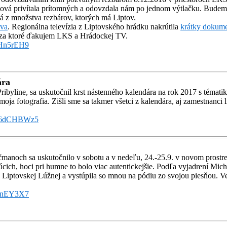
ová privítala prítomných a odovzdala nám po jednom výtlačku. Budem
ná z množstva rezbárov, ktorých má Liptov.
áva
. Regionálna televízia z Liptovského hrádku nakrútila
krátky dokum
, za ktoré ďakujem LKS a Hrádockej TV.
FHn5rEH9
ára
ribyline, sa uskutočnil krst nástenného kalendára na rok 2017 s tématik
oja fotografia. Zišli sme sa takmer všetci z kalendára, aj zamestnanci 
Tw6dCHBWz5
čmanoch sa uskutočnilo v sobotu a v nedeľu, 24.-25.9. v novom prostredí,
úcich, hoci pri humne to bolo viac autentickejšie. Podľa vyjadrení Mich
 Liptovskej Lúžnej a vystúpila so mnou na pódiu zo svojou piesňou. Ve
SgnEY3X7