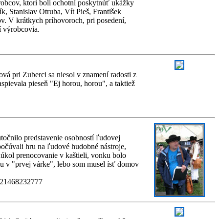
robcov, ktorí boli ochotní poskytnúť ukážky
, Stanislav Otruba, Vít Pieš, František
ov. V krátkych príhovoroch, pri posedení,
í výrobcovia.
vá pri Zuberci sa niesol v znamení radosti z
spievala pieseň "Ej horou, horou", a taktiež
utočnilo predstavenie osobností ľudovej
očúvali hru na ľudové hudobné nástroje,
núkol prenocovanie v kaštieli, vonku bolo
diu v "prvej várke", lebo som musel ísť domov
56121468232777