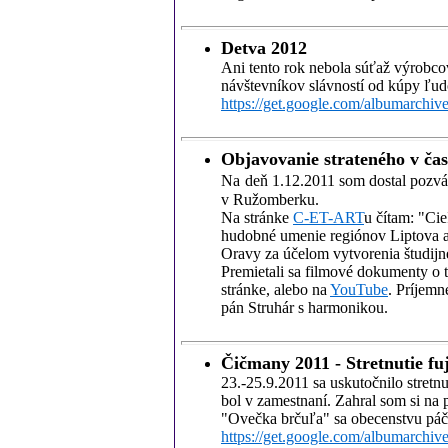
Detva 2012
Ani tento rok nebola súťaž výrobco
návštevníkov slávností od kúpy ľudo
https://get.google.com/albumarch
Objavovanie strateného v čas
Na
deň 1.12.2011 som dostal pozván
v Ružomberku.
Na stránke
C-ET-ART
u čítam: "Ci
hudobné umenie regiónov Liptova a 
Oravy za účelom vytvorenia študij
Premietali sa filmové dokumenty o
stránke, alebo na
YouTube
. Príjemn
pán Struhár s harmonikou.
Čičmany 2011 - Stretnutie fu
23.-25.9.2011 sa uskutočnilo stretn
bol v zamestnaní. Zahral som si na p
"Ovečka brčuľa" sa obecenstvu páčila
https://get.google.com/albumarch