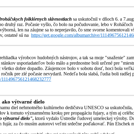
roháčskych folklórnych slávnostiach
sa uskutočnil v dňoch 6. a 7.au
o druhý raz. Počasie vyšlo, čo bolo na počudovanie, lebo v Roháčoch ( 
ýborná, len na záujme sa to neprejavilo, čo sme svorne komentovali vš
ov, ostatné sú na
https://get.google.com/albumarchive/1114967561214
prehliadka výrobcov hudobných nástrojov, a tak sa moje "snaženie" zam
 stánkov usporiadateľov bolo málo a prednostne boli určené pre "mie
 všetko dobre dopadlo. Záujemcov bolo v sobotu dosť, hoci bola veľká ho
ročník pre zlé počasie nevydaril. Nedeľa bola slabá, ľudia boli radšej 
ive/111496756121468232777
 ako výtvarné dielo
oznamu diel nehmotného kultúrneho dedičstva UNESCO sa uskutočnila, 
dov k tomuto významnému kroku pre propagáciu fujary, a tým aj celéh
o výtvarné dielo",
ktorú vydalo Ústredie ľudovej umeleckej výroby. Dosta
 fujár, za čo musím autorovi veľmi srdečne poďakovať. Pán Elschek mi