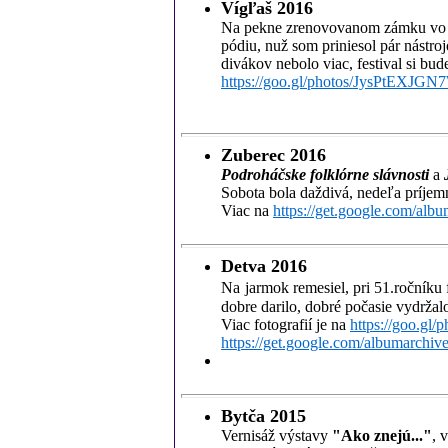
Vígľaš 2016
Na pekne zrenovovanom zámku vo 
pódiu, nuž som priniesol pár nástro
divákov nebolo viac, festival si bud
https://goo.gl/photos/JysPtEXJG
Zuberec 2016
Podroháčske folklórne slávnosti
a
Sobota bola daždivá, nedeľa príjemn
Viac na
https://get.google.com/al
Detva 2016
Na
jarmok remesiel, pri 51.ročníku
dobre darilo, dobré počasie vydržal
Viac fotografií je na
https://goo.g
https://get.google.com/albumarch
Bytča 2015
Vernisáž výstavy
"Ako znejú..."
, 