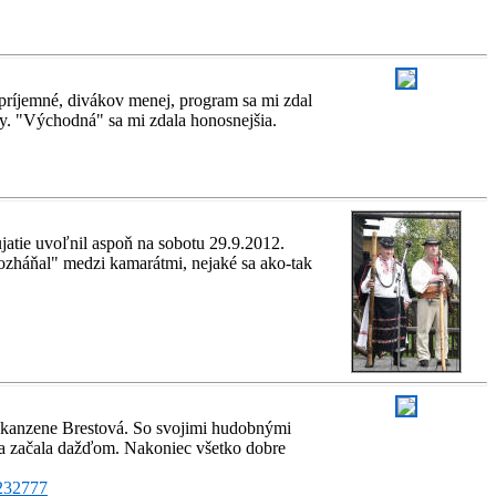
 príjemné, divákov menej, program sa mi zdal
vy. "Východná" sa mi zdala honosnejšia.
jatie uvoľnil aspoň na sobotu 29.9.2012.
pozháňal" medzi kamarátmi, nejaké sa ako-tak
 skanzene Brestová. So svojimi hudobnými
a sa začala dažďom. Nakoniec všetko dobre
8232777