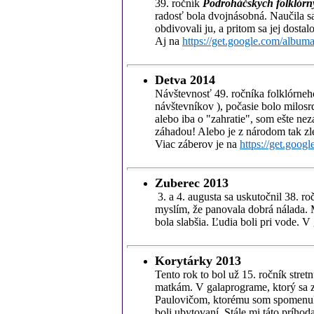
39. ročník
Podroháčskych folklórn
radosť bola dvojnásobná. Naučila sa 
obdivovali ju, a pritom sa jej dosta
Aj na
https://get.google.com/alb
Detva 2014
Návštevnosť 49. ročníka folklórneho
návštevníkov ), počasie bolo milosr
alebo iba o "zahratie", som ešte nez
záhadou! Alebo je z národom tak zl
Viac záberov je na
https://get.goo
Zuberec 2013
3. a 4. augusta sa uskutočnil 38. r
myslím, že panovala dobrá nálada. M
bola slabšia. Ľudia boli pri vode. V
Korytárky 2013
Tento rok to bol už 15. ročník stre
matkám. V galaprograme, ktorý sa z
Paulovičom, ktorému som spomenul p
boli ubytovaní. Stále mi táto prího