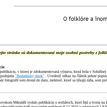
ejto stránke sú dokumentované moje osobné postrehy z folkl
cie
blikáciu, v ktorej je zdokumentovaná výstava, ktorá bola v Sobášnej s
 podujatia
"Budatínsky rínok"
. Uvedený odkaz na článok pekne popisuj
r fotografií som dostal do daru, niektoré, ktoré sa týkajú mňa, som pre
ovskom Mikuláši vydalo publikáciu o rezbároch, ktorí žijú a tvoria na 
 odovzdávaním kníh pozvaným rezbárom 8.12.2016 v priestoroch LKS. P