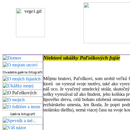
Niektoré ukážky Paľoškových fujár
Môjmu bratovi, Paľoškovi, som urobil veľkú f
ktorú on vyrezal svoje motívy, také ako vyrez
náš oco. Je vyučený umelecký stolár, skutočný
sošky vyrezával už ako študent, jeho kolíska pre
lipového dreva, celá bohato zdobená ornament
rezbárskeho umenia, len škoda, že popri podn
stolársku dielňu), nemá viacej času na svoje ko