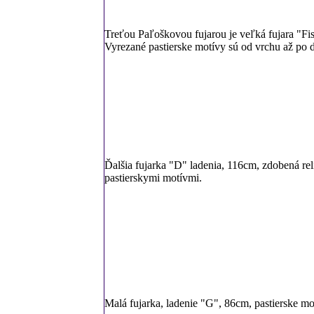
Treťou Paľoškovou fujarou je veľká fujara "Fi
Vyrezané pastierske motívy sú od vrchu až po d
Ďalšia fujarka "D" ladenia, 116cm, zdobená rel
pastierskymi motívmi.
Malá fujarka, ladenie "G", 86cm, pastierske mo