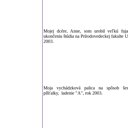
Mojej dcére, Anne, som urobil veľkú fu
ukončeniu štúdia na Prírodovedeckej fakulte U
2003.
Moja vychádzková palica na spôsob šesťd
píšťalky, ladenie "A", rok 2003.