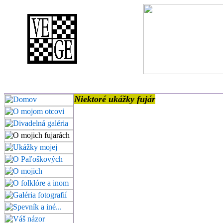
Niektoré ukážky fujár