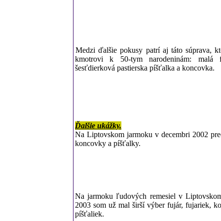
Medzi ďalšie pokusy patrí aj táto súprava, 
kmotrovi k 50-tym narodeninám: malá 
šesťdierková pastierska píšťalka a koncovka.
Ďalšie ukážky.
Na Liptovskom jarmoku v decembri 2002 pred
koncovky a píšťalky.
Na jarmoku ľudových remesiel v Liptovsko
2003 som už mal širší výber fujár, fujariek, k
píšťaliek.